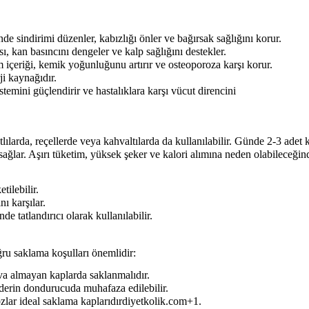
nde sindirimi düzenler, kabızlığı önler ve bağırsak sağlığını korur.
 kan basıncını dengeler ve kalp sağlığını destekler.
eriği, kemik yoğunluğunu artırır ve osteoporoza karşı korur.
ji kaynağıdır.
temini güçlendirir ve hastalıklara karşı vücut direncini
atlılarda, reçellerde veya kahvaltılarda da kullanılabilir. Günde 2-3 adet 
 sağlar. Aşırı tüketim, yüksek şeker ve kalori alımına neden olabileceği
tilebilir.
ı karşılar.
 tatlandırıcı olarak kullanılabilir.
ğru saklama koşulları önemlidir:
ava almayan kaplarda saklanmalıdır.
derin dondurucuda muhafaza edilebilir.
ar ideal saklama kaplarıdırdiyetkolik.com+1.