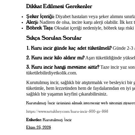
Dikkat Edilmesi Gerekenler
Şeker İçeriği:
Diyabet hastaları veya şeker alımını sınırl
Alerji:
Nadiren de olsa, incire karşı alerji olabilir. İlk kez 
Böbrek Taşı:
Oksalat içeriği nedeniyle, böbrek taşı risk
Sıkça Sorulan Sorular
1. Kuru incir günde kaç adet tüketilmeli?
Günde 2-3 ad
2. Kuru incir kilo aldırır mı?
Aşırı tüketildiğinde yüksek
3. Kuru incir hangi mevsime aittir?
Taze incir yaz son
tüketilebilirdiyetkolik.com.
Kurutulmuş incir, sağlıklı bir atıştırmalık ve besleyici bi
tüketimle, hem lezzetinden hem de faydalarından en iyi şe
sağlıklı bir yaşamın keyfini çıkarabilirsiniz.
Kurutulmuş İncir ürününü almak isterseniz web sitemizi ziyaret
https://www.artukbey.com/kuru-incir-500-gr-956
Etiketler:
Kurutulmuş İncir
Ekim 23, 2025