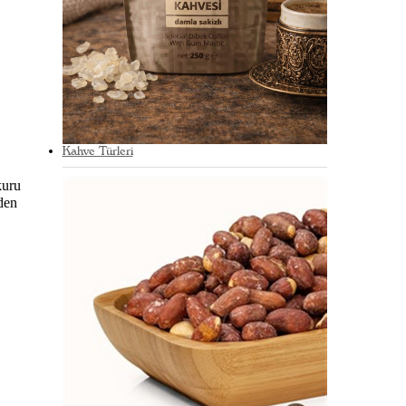
Kahve Türleri
kuru
nden