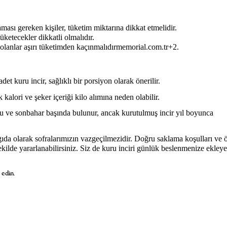
aması gereken kişiler, tüketim miktarına dikkat etmelidir.
tüketecekler dikkatli olmalıdır.
i olanlar aşırı tüketimden kaçınmalıdırmemorial.com.tr+2.
et kuru incir, sağlıklı bir porsiyon olarak önerilir.
 kalori ve şeker içeriği kilo alımına neden olabilir.
u ve sonbahar başında bulunur, ancak kurutulmuş incir yıl boyunca
r gıda olarak sofralarımızın vazgeçilmezidir. Doğru saklama koşulları ve 
kilde yararlanabilirsiniz. Siz de kuru inciri günlük beslenmenize ekley
 edin.