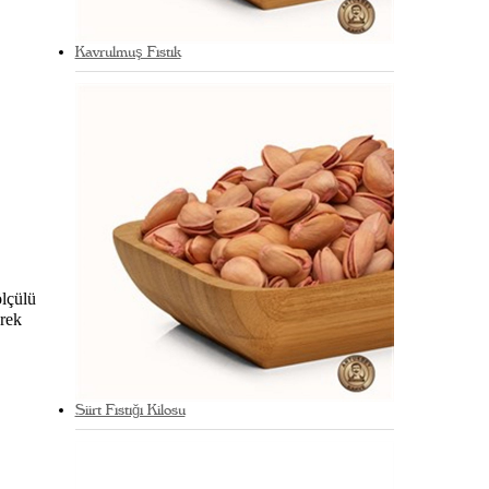
Kavrulmuş Fıstık
ölçülü
erek
Siirt Fıstığı Kilosu