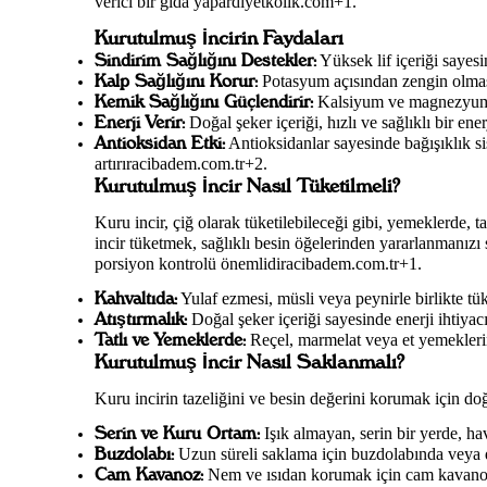
verici bir gıda yapardiyetkolik.com+1.
Kurutulmuş İncirin Faydaları
Sindirim Sağlığını Destekler:
Yüksek lif içeriği sayesi
Kalp Sağlığını Korur:
Potasyum açısından zengin olması,
Kemik Sağlığını Güçlendirir:
Kalsiyum ve magnezyum iç
Enerji Verir:
Doğal şeker içeriği, hızlı ve sağlıklı bir ener
Antioksidan Etki:
Antioksidanlar sayesinde bağışıklık sis
artırıracibadem.com.tr+2.
Kurutulmuş İncir Nasıl Tüketilmeli?
Kuru incir, çiğ olarak tüketilebileceği gibi, yemeklerde, t
incir tüketmek, sağlıklı besin öğelerinden yararlanmanızı
porsiyon kontrolü önemlidiracibadem.com.tr+1.
Kahvaltıda:
Yulaf ezmesi, müsli veya peynirle birlikte tüke
Atıştırmalık:
Doğal şeker içeriği sayesinde enerji ihtiyacın
Tatlı ve Yemeklerde:
Reçel, marmelat veya et yemeklerinde
Kurutulmuş İncir Nasıl Saklanmalı?
Kuru incirin tazeliğini ve besin değerini korumak için do
Serin ve Kuru Ortam:
Işık almayan, serin bir yerde, h
Buzdolabı:
Uzun süreli saklama için buzdolabında veya 
Cam Kavanoz:
Nem ve ısıdan korumak için cam kavanozl