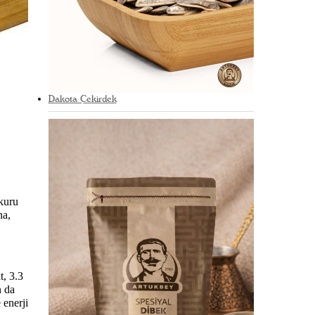
Dakota Çekirdek
 kuru
na,
t, 3.3
n da
 enerji