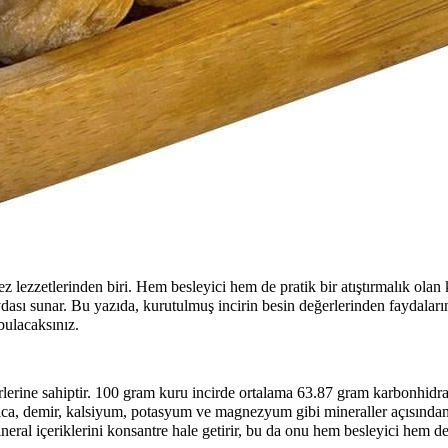
ez lezzetlerinden biri. Hem besleyici hem de pratik bir atıştırmalık olan
ydası sunar. Bu yazıda, kurutulmuş incirin besin değerlerinden faydaları
bulacaksınız.
lerine sahiptir. 100 gram kuru incirde ortalama 63.87 gram karbonhidra
rıca, demir, kalsiyum, potasyum ve magnezyum gibi mineraller açısında
ineral içeriklerini konsantre hale getirir, bu da onu hem besleyici hem de