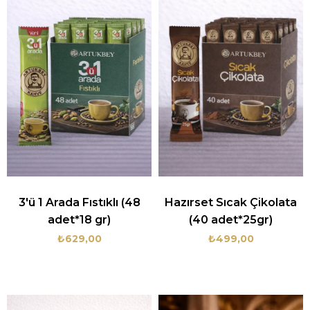
3'ü 1 Arada Fıstıklı (48
Hazırset Sıcak Çikolata
adet*18 gr)
(40 adet*25gr)
₺629,00
₺499,00