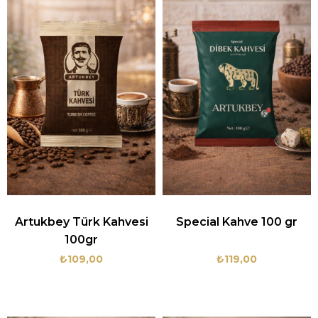
Artukbey Türk Kahvesi
Special Kahve 100 gr
100gr
₺109,00
₺119,00