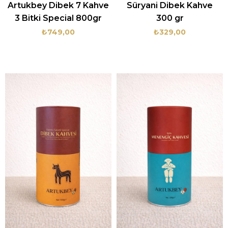
Artukbey Dibek 7 Kahve
Süryani Dibek Kahve
3 Bitki Special 800gr
300 gr
₺749,00
₺329,00