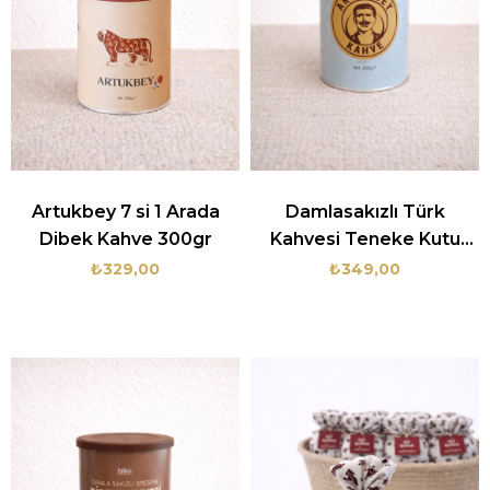
Artukbey 7 si 1 Arada
Damlasakızlı Türk
Dibek Kahve 300gr
Kahvesi Teneke Kutu
250 gr
₺329,00
₺349,00