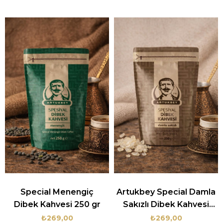
Special Menengiç
Artukbey Special Damla
Dibek Kahvesi 250 gr
Sakızlı Dibek Kahvesi
250gr
₺269,00
₺269,00