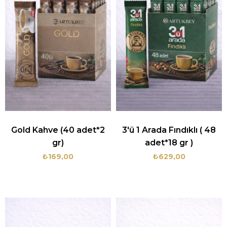
Gold Kahve (40 adet*2
3'ü 1 Arada Fındıklı ( 48
gr)
adet*18 gr )
₺169,00
₺629,00