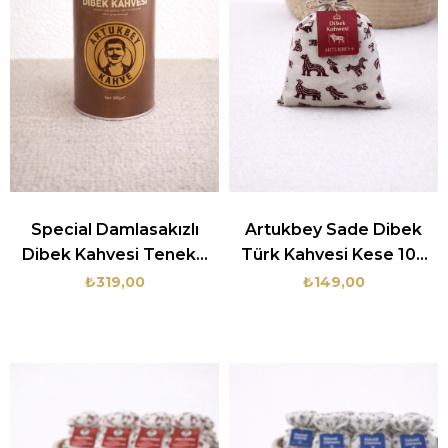
Special Damlasakızlı
Artukbey Sade Dibek
Dibek Kahvesi Teneke
Türk Kahvesi Kese 100
Kutu 250 gr
gr
₺319,00
₺149,00