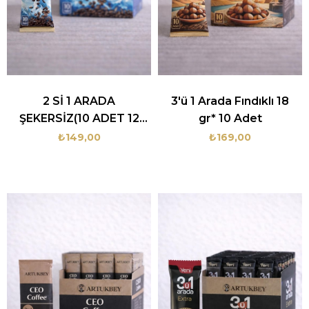
2 Sİ 1 ARADA
3'ü 1 Arada Fındıklı 18
ŞEKERSİZ(10 ADET 12
gr* 10 Adet
GR)40 KUTU
₺149,00
₺169,00