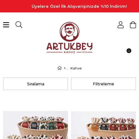
Üyelere Özel İlk Alışverişinizde %10 İndirim!
0
Kahve
Sıralama
Filtreleme