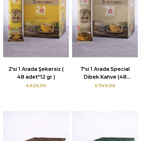
2'si 1 Arada Şekersiz (
7'si 1 Arada Special
48 adet*12 gr )
Dibek Kahve (48
Adet*18 gr)
₺629,00
₺749,00