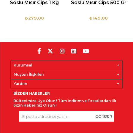
Soslu Mısır Cips 1 Kg
Soslu Mısır Cips 500 Gr
₺279,00
₺149,00
Kurumsal
Müşteri İlişkileri
Yardım
BIZDEN HABERLER
Bültenimize Üye Olun !
Tüm İndirim ve Fırsatlardan İlk
Sizin Haberiniz Olsun !
GÖNDER