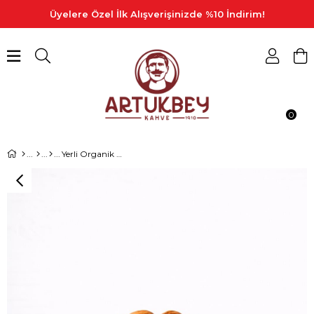
Üyelere Özel İlk Alışverişinizde %10 İndirim!
0
Yerli Organik Badem 1 Kg