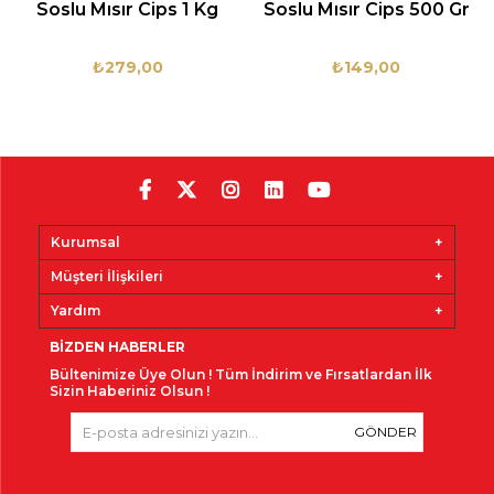
Soslu Mısır Cips 1 Kg
Soslu Mısır Cips 500 Gr
₺279,00
₺149,00
Kurumsal
Müşteri İlişkileri
Yardım
BIZDEN HABERLER
Bültenimize Üye Olun !
Tüm İndirim ve Fırsatlardan İlk
Sizin Haberiniz Olsun !
GÖNDER