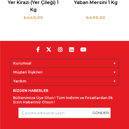
Yer Kirazı (Yer Çileği) 1
Yaban Mersini 1 Kg
Kg
₺449,00
₺499,00
Kurumsal
Müşteri İlişkileri
Yardım
BIZDEN HABERLER
Bültenimize Üye Olun !
Tüm İndirim ve Fırsatlardan İlk
Sizin Haberiniz Olsun !
GÖNDER