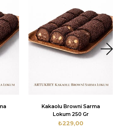
rma
Kakaolu Browni Sarma
Çif
Lokum 250 Gr
Cev
₺229,00