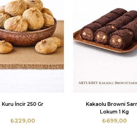
Kuru İncir 250 Gr
Kakaolu Browni Sa
Lokum 1 Kg
₺229,00
₺699,00