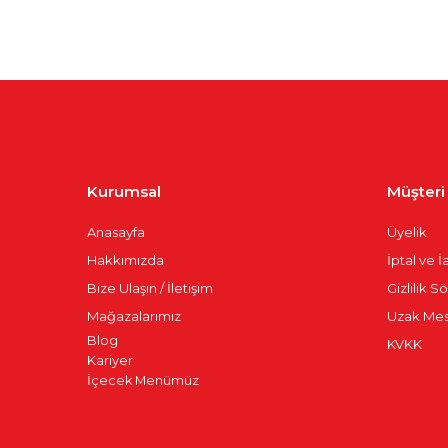
Kurumsal
Müşteri İ
Anasayfa
Üyelik
Hakkımızda
İptal ve 
Bize Ulaşın / İletişim
Gizlilik 
Mağazalarımız
Uzak Mes
Blog
KVKK
K
ariyer
İçecek Menümüz